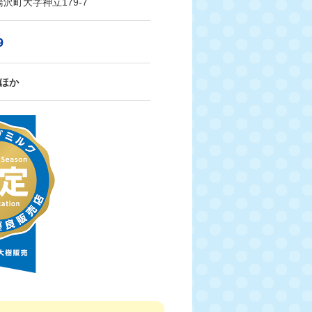
沢町大字神立179-7
9
町ほか