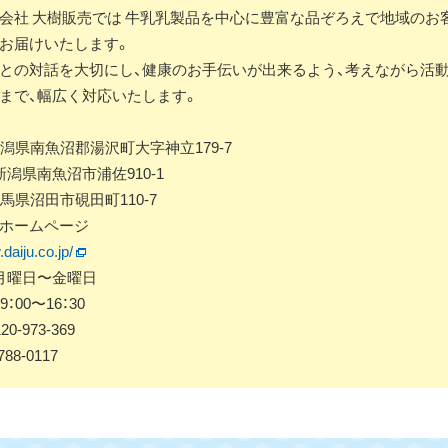
会社 大樹販売では 牛乳乳製品を中心に豊富な品ぞろえで地域のお
お届けいたします。
との対話を大切にし、健康のお手伝いが出来るよう、考えながら活
まで、幅広く対応いたします。
新潟県南魚沼郡湯沢町大字神立179-7
t】新潟県南魚沼市浦佐910-1
馬県沼田市硯田町110-7
ホームページ
daiju.co.jp/
：月曜日〜金曜日
：00〜16：30
0-973-369
788-0117