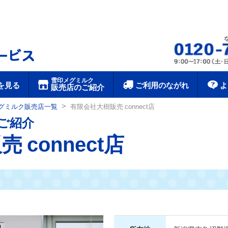
雪印メグミルク宅配サービス
雪印メグミルク
を見る
ご利用のながれ
よ
販売店のご紹介
>
グミルク販売店一覧
有限会社大樹販売 connect店
ご紹介
connect店