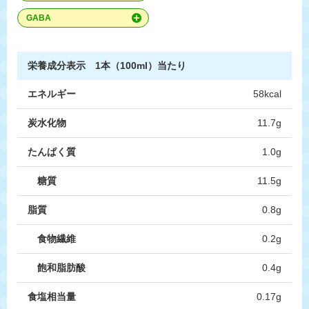
GABA
栄養成分表示 1本（100ml）当たり
エネルギー
58kcal
炭水化物
11.7g
たんぱく質
1.0g
糖質
11.5g
脂質
0.8g
食物繊維
0.2g
飽和脂肪酸
0.4g
食塩相当量
0.17g