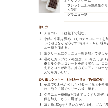
ホイップクリーム
フレッシュ北海道産生クリ
ム使用
グラニュー糖
1
チョコレートは包丁で刻む。
2
小鍋に牛乳を温め、(1)のチョコレートを
うに混ぜながら溶かす(写真ａ・ｂ)。味
ュー糖を加える。
3
生クリームにグラニュー糖を加えて少しか
4
温めたカップに(2)を注ぎ、(3)をたっぷ
※ミルクチョコレートを使う場合は、ココ
えるとコクが出る。好みでコアントローな
えてもおいしい。
1
室温でやわらかくしたバター（食塩不使用）
れ、泡立て器でクリーム状に練る。
2
グラニュー糖60gを加えてよくすり混ぜ
個を加え、さらに混ぜる。
3
薄力粉150gをふるいながら加え、ゴムベ