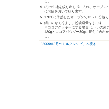
る。
4
(3)の生地を絞り出し袋に入れ、オーブン
に間隔をおいて絞り出す。
5
170℃に予熱したオーブンで13～15分焼
6
網にのせて冷まし、粉糖適量をまぶす。
※ココアクッキーにする場合は、(3)の薄力
120gとココアパウダー30gに替えて合わ
る。
「2009年2月のミルクレシピ」へ戻る