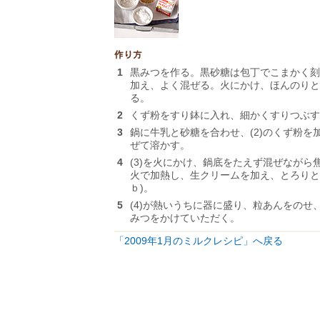
1
黒みつを作る。黒砂糖は包丁でこまかく刻
加え、よく混ぜる。火にかけ、ほんのりと
る。
2
くず粉をすり鉢に入れ、細かくすりつぶす
3
鍋に牛乳と砂糖を合わせ、(2)のくず粉を加
ぜて溶かす。
4
(3)を火にかけ、鍋底をたえず混ぜながら
火で加熱し、生クリームを加え、とろりと
ｂ)。
5
(4)が熱いうちに器に盛り、粒あんをのせ
みつをかけていただく。
「2009年1月のミルクレシピ」へ戻る