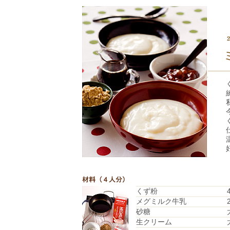
くず粉
メグミルク牛乳
砂糖
生クリーム