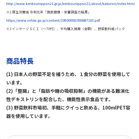
http://www.kenkounippon21.gr.jp/kenkounippon21/about/kakuron/index.html
※2 厚生労働省 令和元年「国民健康・栄養調査の結果」
https://www.mhlw.go.jp/content/10900000/000687163.pdf
※3 インテージＳＣＩ（～70代）、平均購入規模（金額）、野菜飲料紙パック
商品特長
(1) 日本人の野菜不足を補うため、１食分の野菜を使用して
います。
(2)「整腸」と「脂肪や糖の吸収抑制」の機能がある難消化
性デキストリンを配合した、機能性表示食品です。
(3) 野菜飲料市場初、手軽にクイっと飲める、100mlPET容
器を使用しています。