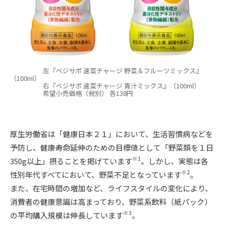
左『ベジサポ 速菜チャージ 野菜＆フルーツミックス』
（100ml）
右『ベジサポ 速菜チャージ 青汁ミックス』（100ml）
希望小売価格（税別） 各138円
厚生労働省は「健康日本２１」において、生活習慣病などを
予防し、健康寿命延伸のための目標値として「野菜類を１日
※1
350g以上」摂ることを掲げています
。しかし、実態は各
※2
性別年代すべてにおいて、野菜不足となっています
。
また、在宅時間の増加など、ライフスタイルの変化により、
消費者の健康意識は高まっており、野菜系飲料（紙パック）
※3
の平均購入規模は伸長しています
。