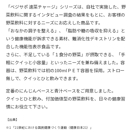
「ベジサポ 速菜チャージ」シリーズは、自社で実施した、野
菜飲料に関するインタビュー調査の結果をもとに、お客様の
野菜飲料に対するニーズにお応えした商品です。
「おなかの調子を整える」、「脂肪や糖の吸収を抑える」と
いう健康機能が訴求できる素材、難消化性デキストリンを配
合した機能性表示食品です。
さらに、不足している「１食分の野菜」が摂取できる、「手
軽にクイっと小容量」といったニーズを兼ね備えました。容
器は、野菜飲料では初の100mlＰＥＴ容器を採用。ストロー
無しで、クイっとひと飲みできます。
定番のにんじんベースと青汁ベースをご用意しました。
クイっとひと飲み、付加価値型の野菜飲料を、日々の健康習
慣にお役立て下さい。
【出典】
※1 「21世紀における国民健康づくり運動（健康日本21）」