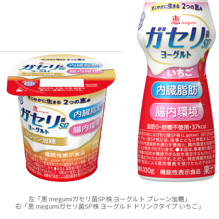
左「恵 megumiガセリ菌SP株 ヨーグルト プレーン加糖」
右「恵 megumiガセリ菌SP株 ヨーグルト ドリンクタイプ いちご」