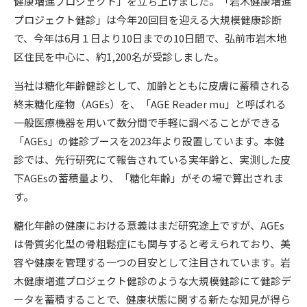
健康増進プロジェクト」を立ち上げました。「岩木健康増進
プロジェクト健診」は今年20回目を迎える大規模健康診断
で、今年は6月１日より10日までの10日間で、弘前市岩木地
区住民を中心に、約1,200名が受診しました。
当社は糖化年齢健診として、加齢とともに皮膚に蓄積される
終末糖化産物（AGEs）を、「AGE Reader mu」と呼ばれる
一般医療機器を用いて数分間で手軽に調べることができる
「AGEs」の健診ブースを2023年より設置しています。本健
診では、先行研究にて報告されている実年齢と、実測した皮
下AGEsの蓄積量より、「糖化年齢」がその場で算出されま
す。
糖化年齢の健康における意義はまだ研究途上ですが、AGEs
は骨質劣化型の骨粗鬆症にも関与すると考えられており、美
容や健康を管理する一つの目安として注目されています。岩
木健康増進プロジェクト健診のような大規模健診にて健診デ
ータを蓄積することで、健康状態に関する新たな知見が得ら