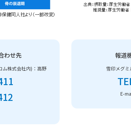
合わせ先
報道
コム株式会社内)：高野
雪印メグミ
411
TE
412
E-m