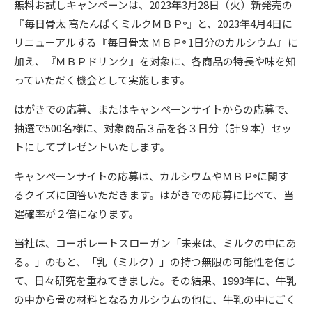
無料お試しキャンペーンは、2023年3月28日（火）新発売の
『毎日骨太 高たんぱくミルクＭＢＰ
』と、2023年4月4日に
®
リニューアルする『毎日骨太 ＭＢＰ
1日分のカルシウム』に
®
加え、『ＭＢＰドリンク』を対象に、各商品の特長や味を知
っていただく機会として実施します。
はがきでの応募、またはキャンペーンサイトからの応募で、
抽選で500名様に、対象商品３品を各３日分（計９本）セッ
トにしてプレゼントいたします。
キャンペーンサイトの応募は、カルシウムやＭＢＰ
に関す
®
るクイズに回答いただきます。はがきでの応募に比べて、当
選確率が２倍になります。
当社は、コーポレートスローガン「未来は、ミルクの中にあ
る。」のもと、「乳（ミルク）」の持つ無限の可能性を信じ
て、日々研究を重ねてきました。その結果、1993年に、牛乳
の中から骨の材料となるカルシウムの他に、牛乳の中にごく