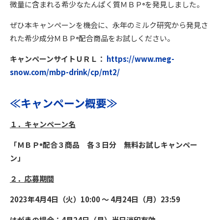
微量に含まれる希少なたんぱく質ＭＢＰ
を発見しました。
®
ぜひ本キャンペーンを機会に、永年のミルク研究から発見さ
れた希少成分ＭＢＰ
配合商品をお試しください。
®
キャンペーンサイトＵＲＬ：
https://www.meg-
snow.com/mbp-drink/cp/mt2/
≪キャンペーン概要≫
１．キャンペーン名
「ＭＢＰ
配合３商品 各３日分 無料お試しキャンペー
®
ン」
２．応募期間
2023年4月4日（火）10:00 ～ 4月24日（月）23:59
はがきの場合：4月24日（月）当日消印有効