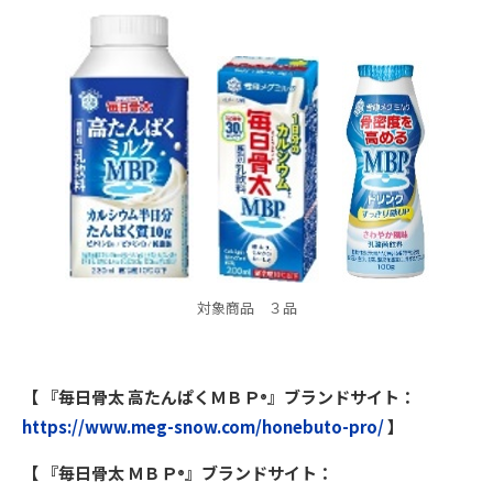
対象商品 ３品
【 『毎日骨太 高たんぱくＭＢＰ
』ブランドサイト：
®
https://www.meg-snow.com/honebuto-pro/
】
【 『毎日骨太 ＭＢＰ
』ブランドサイト：
®