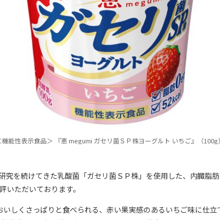
＜機能性表示食品＞ 『恵 megumi ガセリ菌ＳＰ株ヨーグルト いちご』（100g
研究を続けてきた乳酸菌「ガセリ菌ＳＰ株」を使用した、内臓脂肪
評いただいております。
』は、おいしくさっぱりと食べられる、赤い果実感のあるいちご味に仕