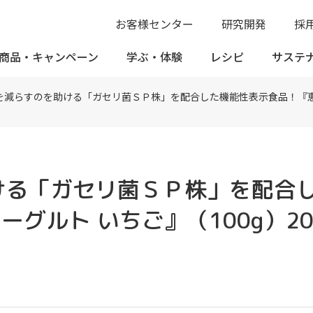
お客様センター
研究開発
採
商品・
キャンペーン
学ぶ・
体験
レシピ
サステ
減らすのを助ける「ガセリ菌ＳＰ株」を配合した機能性表示食品！『恵 me
ける「ガセリ菌ＳＰ株」を配合
ヨーグルト いちご』（100g）2