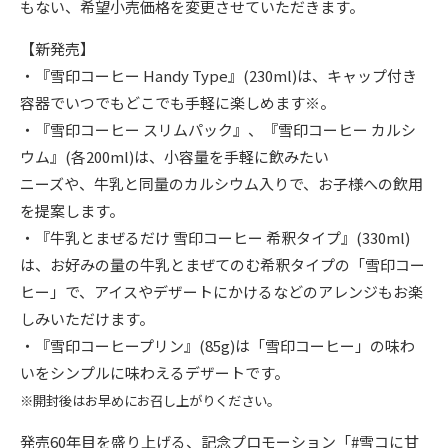
もない、希望小売価格を変更させていただきます。
【新発売】
・『雪印コーヒー Handy Type』(230ml)は、キャップ付き
容器でいつでもどこでも手軽に楽しめます※。
・『雪印コーヒー スリムパック』、『雪印コーヒー カルシ
ウム』(各200ml)は、小容量を手軽に飲みたい
ニーズや、牛乳と同量のカルシウム入りで、お子様への飲用
を提案します。
・『牛乳とまぜるだけ 雪印コーヒー 希釈タイプ』(330ml)
は、お好みの量の牛乳とまぜてのむ希釈タイプの「雪印コー
ヒー」で、アイスやデザートにかけるなどのアレンジもお楽
しみいただけます。
・『雪印コーヒープリン』(85g)は「雪印コーヒー」の味わ
いをシンプルに味わえるデザートです。
※開封後はお早めにお召し上がりください。
発売60年目を盛り上げる、記念プロモーション「#雪コに甘