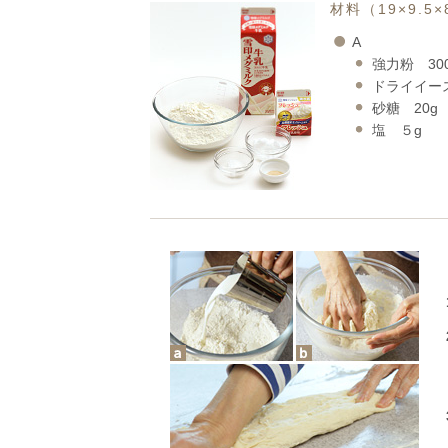
材料（19×9.5
A
強力粉 30
ドライイー
砂糖 20g
塩 ５g