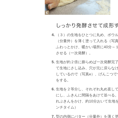
（３）の生地をひとつに丸め、ボウ
（分量外）を薄く塗って入れる（写
ふわっとかけ、暖かい場所に40分～
させる（一次発酵）。
生地が約２倍に膨らめば一次発酵完
て生地にさし込み、穴が元に戻らな
しているので（写真e）、げんこつで
をする。
生地を２等分し、それぞれ丸め直し
にし、ふきんに間隔をあけて並べる
れぶきんをかけ、約10分おいて生地
ンチタイム）
型の内側にバター（分量外）を薄く