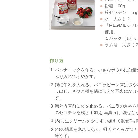
砂糖 60g
粉ゼラチン ５g
水 大さじ２
「MEGMILK 
使用」
１パック（1カッ
ラム酒 大さじ
1
パンナコッタを作る。小さなボウルに分量
ふり入れてふやかす。
2
鍋に牛乳を入れる。バニラビーンズはさや
り出し、さやと種を鍋に加えて弱火にかけ
す。
3
沸とう直前に火を止める。バニラのさやを取
のゼラチンを残さず加え(写真ａ)、混ぜな
4
(3)に生クリームを少しずつ加えて混ぜ(写
5
(4)の鍋底を氷水にあて、軽くとろみがつ
冷やす。